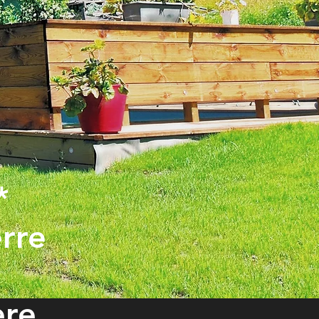
*
erre
ere