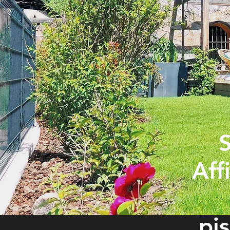
Aff
pi