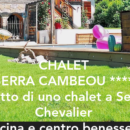
CHALET
SERRA CAMBEOU
***
itto di uno chalet a S
Chevalier
scina e centro beness